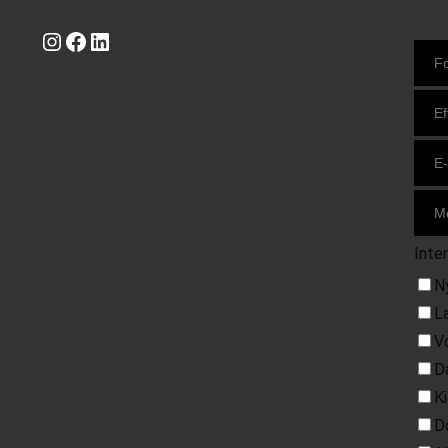
Instagram
https://www.facebook.com/danishbeachvolleytour
LinkedIn
Inte
N
L
V
D
K
D