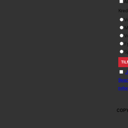
A
Kred
V
M
V
F
S
J
Beac
nyhe
COPY