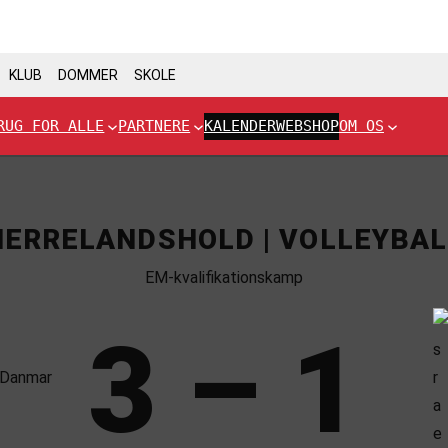
KLUB
DOMMER
SKOLE
RUG FOR ALLE
PARTNERE
KALENDER
WEBSHOP
OM OS
HERRELANDSHOLD | VOLLEYBAL
EM-kvalifikationskamp
3 – 1