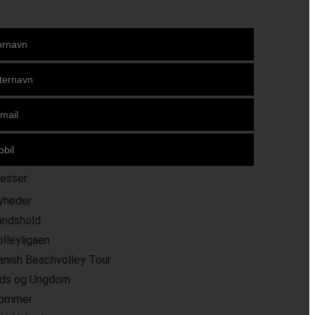
resser:
yheder
andshold
olleyligaen
anish Beachvolley Tour
ids og Ungdom
ommer