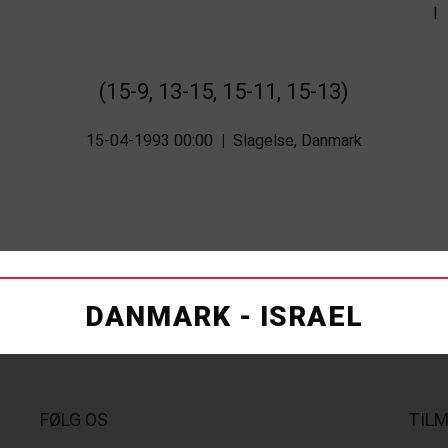
(15-9, 13-15, 15-11, 15-13)
15-04-1993 00:00
|
Slagelse, Danmark
DANMARK - ISRAEL
FØLG OS
TIL