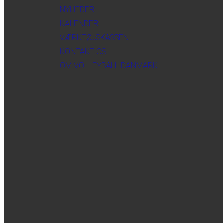
NYHEDER
KALENDER
VÆRKTØJSKASSEN
KONTAKT OS
OM VOLLEYBALL DANMARK