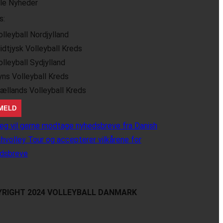
lle Nyheder
s:
olleyball Nordjylland
idtjysk Volleyball Kreds
olleyball Sydjylland
yns Volleyball Kreds
jællands Volleyball Kreds
eg vil gerne modtage nyhedsbreve fra Danish
hvolley Tour og accepterer vilkårene for
dsbreve
RIGHT 2024 VOLLEYBALL DANMARK