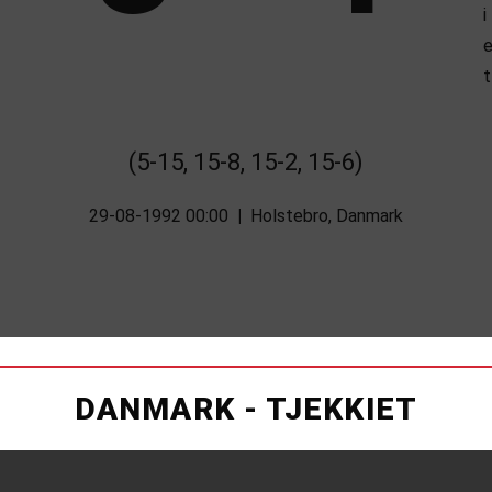
(5-15, 15-8, 15-2, 15-6)
29-08-1992 00:00
|
Holstebro, Danmark
DANMARK - TJEKKIET