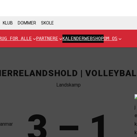
KLUB
DOMMER
SKOLE
RUG FOR ALLE
PARTNERE
KALENDER
WEBSHOP
OM OS
HERRELANDSHOLD | VOLLEYBAL
Landskamp
3 – 1