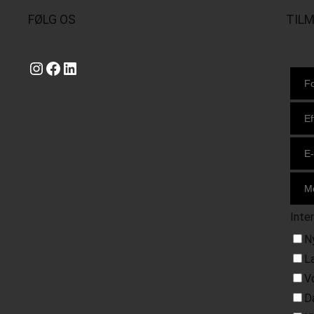
FØLG OS
TIL
Instagram
https://www.facebook.com/danishbeachvolleytour
LinkedIn
Inte
N
L
V
D