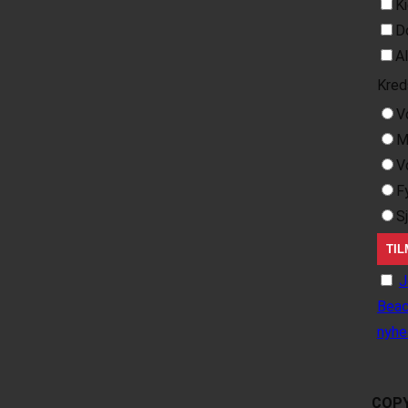
K
D
A
Kred
V
M
V
F
S
J
Beac
nyhe
COPY