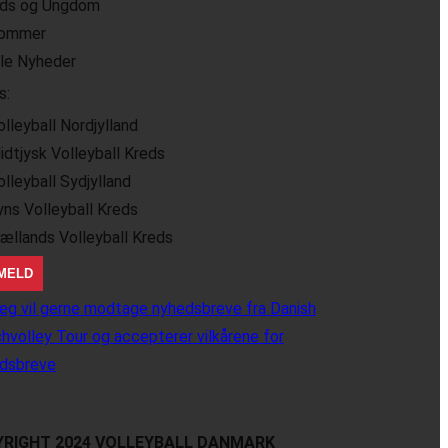
ids og Ungdom
ommer
lle Nyheder
s:
olleyball Nordjylland
idtjysk Volleyball Kreds
olleyball Sydjylland
yns Volleyball Kreds
jællands Volleyball Kreds
eg vil gerne modtage nyhedsbreve fra Danish
hvolley Tour og accepterer vilkårene for
dsbreve
RIGHT 2024 VOLLEYBALL DANMARK