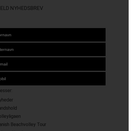
MELD NYHEDSBREV
resser:
yheder
andshold
olleyligaen
anish Beachvolley Tour