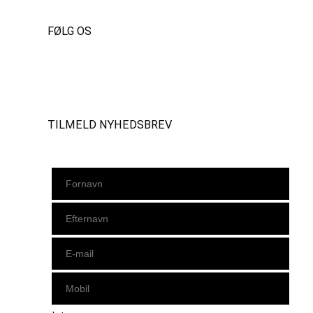
FØLG OS
Instagram
https://www.facebook.com/danishbeachvolleytour
LinkedIn
TILMELD NYHEDSBREV