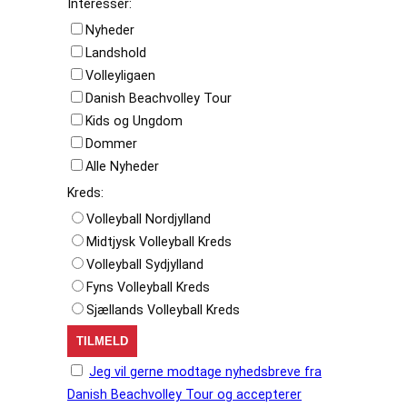
Interesser:
Nyheder
Landshold
Volleyligaen
Danish Beachvolley Tour
Kids og Ungdom
Dommer
Alle Nyheder
Kreds:
Volleyball Nordjylland
Midtjysk Volleyball Kreds
Volleyball Sydjylland
Fyns Volleyball Kreds
Sjællands Volleyball Kreds
Jeg vil gerne modtage nyhedsbreve fra
Danish Beachvolley Tour og accepterer