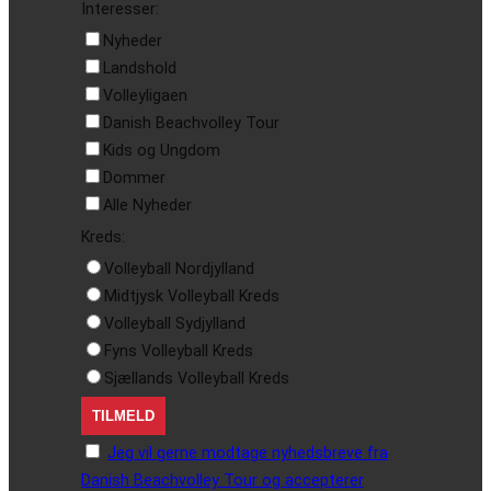
Interesser:
Nyheder
Landshold
Volleyligaen
Danish Beachvolley Tour
Kids og Ungdom
Dommer
Alle Nyheder
Kreds:
Volleyball Nordjylland
Midtjysk Volleyball Kreds
Volleyball Sydjylland
Fyns Volleyball Kreds
Sjællands Volleyball Kreds
Jeg vil gerne modtage nyhedsbreve fra
Danish Beachvolley Tour og accepterer