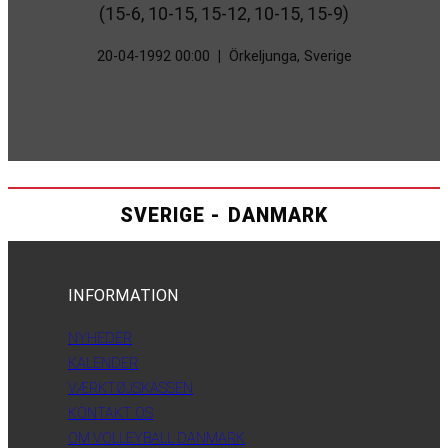
(15-6, 10-15, 15-12, 10-15, 15-9)
20-04-1992 00:00
|
Örkeljunga, Sverige
SVERIGE - DANMARK
INFORMATION
NYHEDER
KALENDER
VÆRKTØJSKASSEN
KONTAKT OS
OM VOLLEYBALL DANMARK