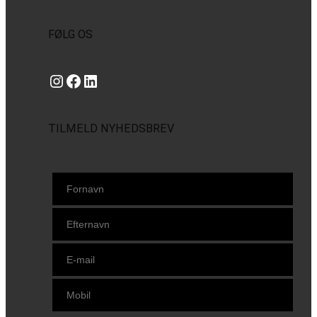
FØLG OS
Instagram
https://www.facebook.com/danishbeachvolleytour
LinkedIn
TILMELD NYHEDSBREV