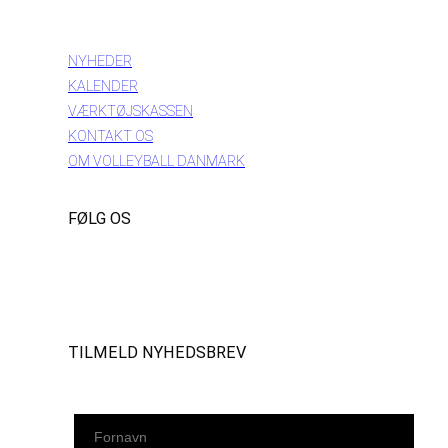
INFORMATION
NYHEDER
KALENDER
VÆRKTØJSKASSEN
KONTAKT OS
OM VOLLEYBALL DANMARK
FØLG OS
Instagram
https://www.facebook.com/danishbeachvolleytour
LinkedIn
TILMELD NYHEDSBREV