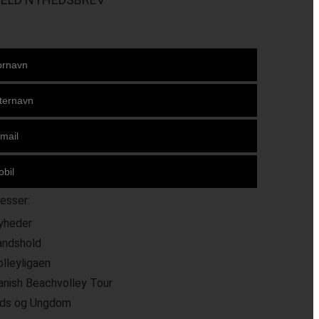
resser:
yheder
andshold
olleyligaen
anish Beachvolley Tour
ids og Ungdom