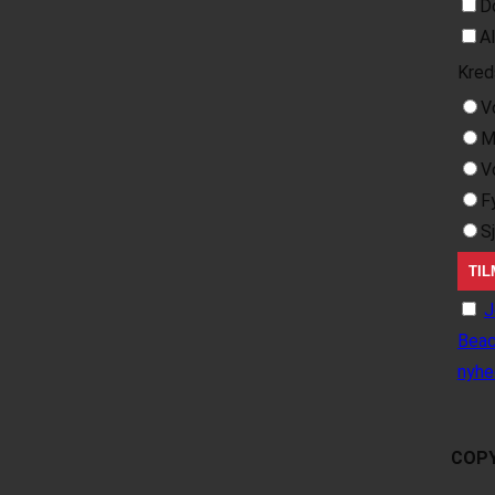
D
A
Kred
V
M
V
F
S
J
Beac
nyhe
COPY