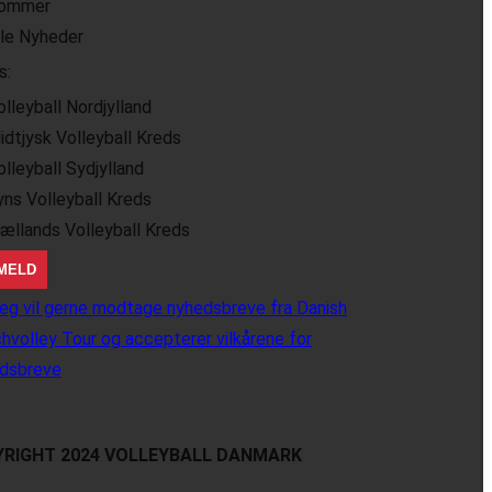
ommer
lle Nyheder
s:
olleyball Nordjylland
idtjysk Volleyball Kreds
olleyball Sydjylland
yns Volleyball Kreds
jællands Volleyball Kreds
eg vil gerne modtage nyhedsbreve fra Danish
hvolley Tour og accepterer vilkårene for
dsbreve
RIGHT 2024 VOLLEYBALL DANMARK