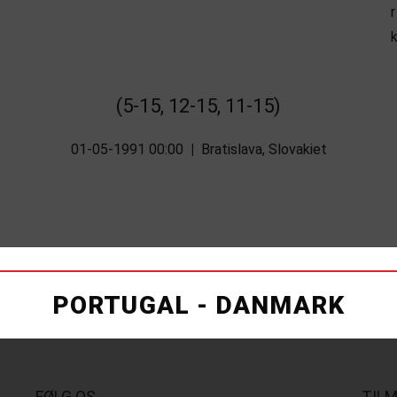
(5-15, 12-15, 11-15)
01-05-1991 00:00
|
Bratislava, Slovakiet
PORTUGAL - DANMARK
FØLG OS
TIL