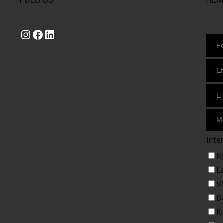
Instagram
https://www.facebook.com/danishbeachvolleytour
LinkedIn
Inte
N
L
V
D
K