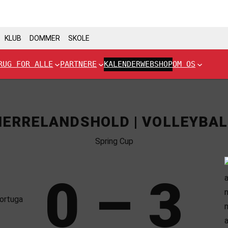
KLUB
DOMMER
SKOLE
RUG FOR ALLE
PARTNERE
KALENDER
WEBSHOP
OM OS
HERRELANDSHOLD | VOLLEYBAL
Spring Cup
0 – 3