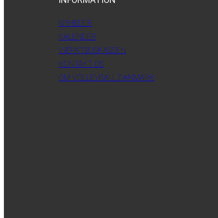
NYHEDER
KALENDER
VÆRKTØJSKASSEN
KONTAKT OS
OM VOLLEYBALL DANMARK