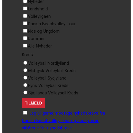
Nyheder
Landshold
Volleyligaen
Danish Beachvolley Tour
Kids og Ungdom
Dommer
Alle Nyheder
Kreds:
Volleyball Nordjylland
Midtjysk Volleyball Kreds
Volleyball Sydjylland
Fyns Volleyball Kreds
Sjællands Volleyball Kreds
Jeg vil gerne modtage nyhedsbreve fra
Danish Beachvolley Tour og accepterer
vilkårene for nyhedsbreve