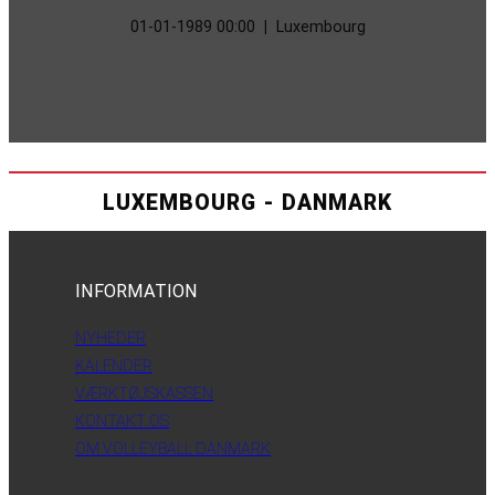
01-01-1989 00:00
|
Luxembourg
LUXEMBOURG - DANMARK
INFORMATION
NYHEDER
KALENDER
VÆRKTØJSKASSEN
KONTAKT OS
OM VOLLEYBALL DANMARK