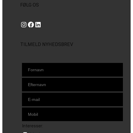
FØLG OS
Instagram
https://www.facebook.com/danishbeachvolleytour
LinkedIn
TILMELD NYHEDSBREV
Interesser: