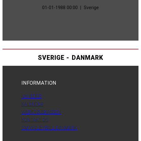
01-01-1988 00:00
|
Sverige
SVERIGE - DANMARK
INFORMATION
NYHEDER
KALENDER
VÆRKTØJSKASSEN
KONTAKT OS
OM VOLLEYBALL DANMARK