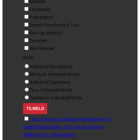
Nyheder
Landshold
Volleyligaen
Danish Beachvolley Tour
Kids og Ungdom
Dommer
Alle Nyheder
Kreds:
Volleyball Nordjylland
Midtjysk Volleyball Kreds
Volleyball Sydjylland
Fyns Volleyball Kreds
Sjællands Volleyball Kreds
Jeg vil gerne modtage nyhedsbreve fra
Danish Beachvolley Tour og accepterer
vilkårene for nyhedsbreve