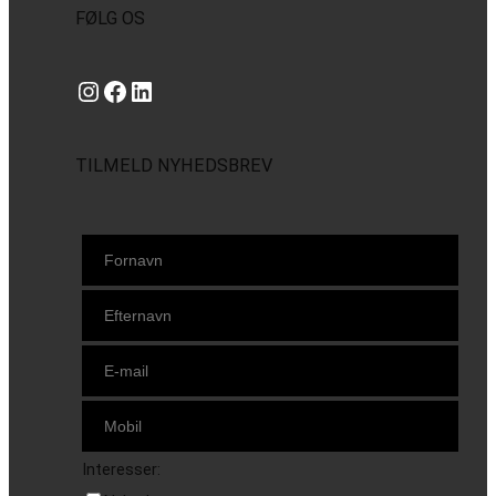
FØLG OS
Instagram
https://www.facebook.com/danishbeachvolleytour
LinkedIn
TILMELD NYHEDSBREV
Interesser: