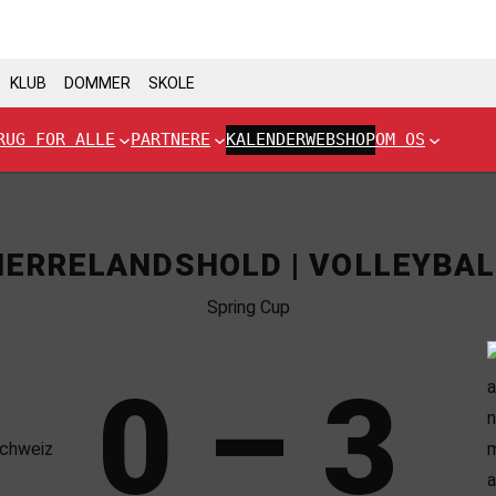
KLUB
DOMMER
SKOLE
RUG FOR ALLE
PARTNERE
KALENDER
WEBSHOP
OM OS
HERRELANDSHOLD | VOLLEYBAL
Spring Cup
0 – 3