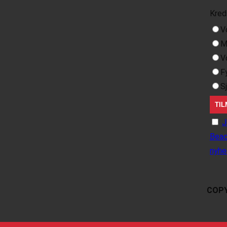
Kred
V
M
V
F
S
J
Beac
nyhe
COPY