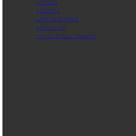
NYHEDER
KALENDER
VÆRKTØJSKASSEN
KONTAKT OS
OM VOLLEYBALL DANMARK