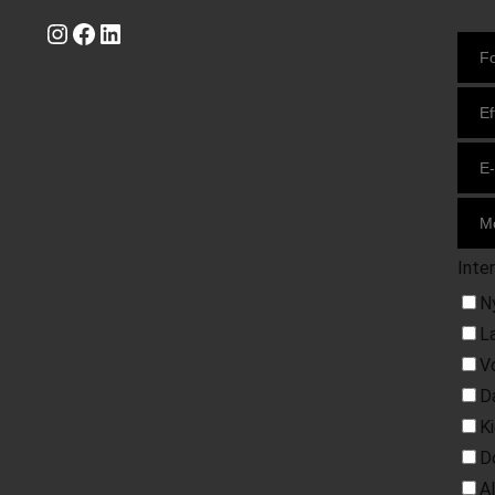
Instagram
https://www.facebook.com/danishbeachvolleytour
LinkedIn
Inte
N
L
V
D
K
D
A