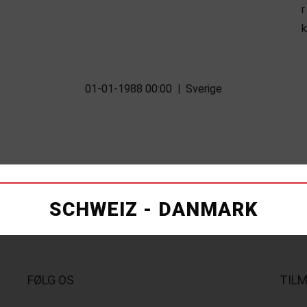
01-01-1988 00:00
|
Sverige
SCHWEIZ - DANMARK
FØLG OS
TIL