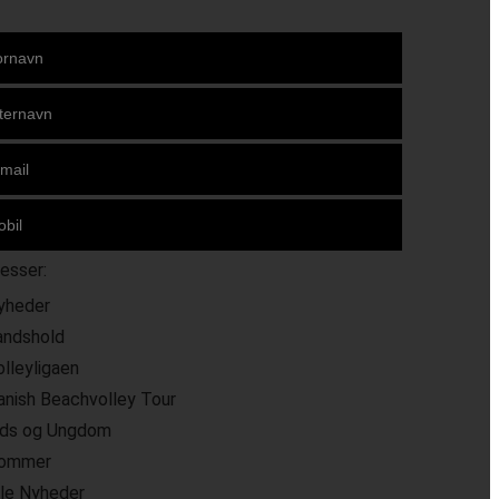
resser:
yheder
andshold
olleyligaen
anish Beachvolley Tour
ids og Ungdom
ommer
lle Nyheder