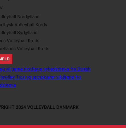
s:
olleyball Nordjylland
idtjysk Volleyball Kreds
olleyball Sydjylland
yns Volleyball Kreds
jællands Volleyball Kreds
eg vil gerne modtage nyhedsbreve fra Danish
hvolley Tour og accepterer vilkårene for
dsbreve
RIGHT 2024 VOLLEYBALL DANMARK