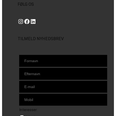
FØLG OS
Instagram
https://www.facebook.com/danishbeachvolleytour
LinkedIn
TILMELD NYHEDSBREV
Interesser: