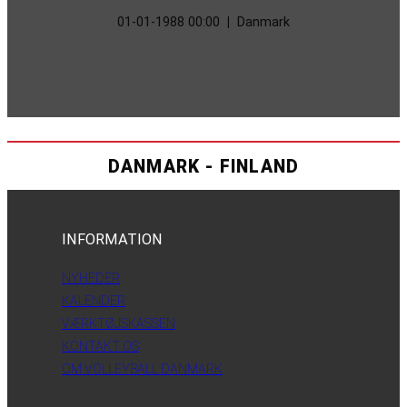
01-01-1988 00:00
|
Danmark
DANMARK - FINLAND
INFORMATION
NYHEDER
KALENDER
VÆRKTØJSKASSEN
KONTAKT OS
OM VOLLEYBALL DANMARK