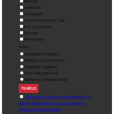
Nyheder
Landshold
Volleyligaen
Danish Beachvolley Tour
Kids og Ungdom
Dommer
Alle Nyheder
Kreds:
Volleyball Nordjylland
Midtjysk Volleyball Kreds
Volleyball Sydjylland
Fyns Volleyball Kreds
Sjællands Volleyball Kreds
Jeg vil gerne modtage nyhedsbreve fra
Danish Beachvolley Tour og accepterer
vilkårene for nyhedsbreve