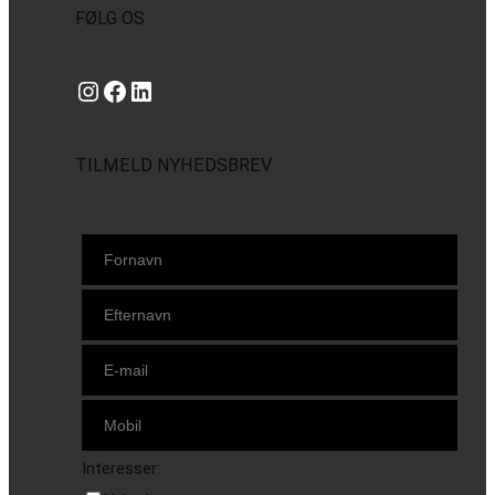
FØLG OS
Instagram
https://www.facebook.com/danishbeachvolleytour
LinkedIn
TILMELD NYHEDSBREV
Interesser: