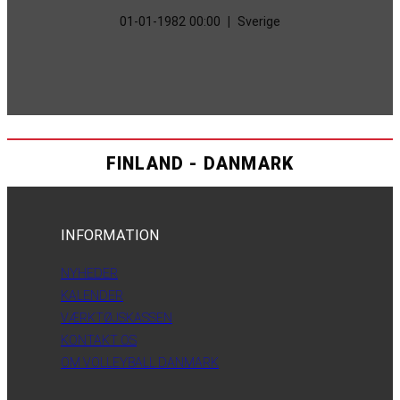
01-01-1982 00:00
|
Sverige
FINLAND - DANMARK
INFORMATION
NYHEDER
KALENDER
VÆRKTØJSKASSEN
KONTAKT OS
OM VOLLEYBALL DANMARK