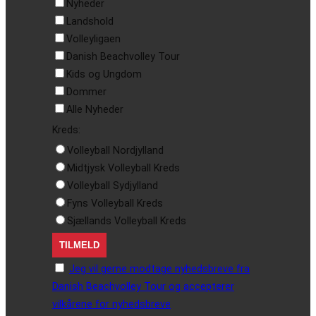
Nyheder
Landshold
Volleyligaen
Danish Beachvolley Tour
Kids og Ungdom
Dommer
Alle Nyheder
Kreds:
Volleyball Nordjylland
Midtjysk Volleyball Kreds
Volleyball Sydjylland
Fyns Volleyball Kreds
Sjællands Volleyball Kreds
Jeg vil gerne modtage nyhedsbreve fra
Danish Beachvolley Tour og accepterer
vilkårene for nyhedsbreve