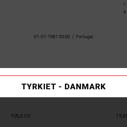
01-01-1981 00:00
|
Portugal
TYRKIET - DANMARK
FØLG OS
TIL