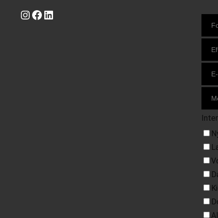
Instagram
https://www.facebook.com/danishbeachvolleytour
LinkedIn
Inte
N
L
V
D
K
D
A