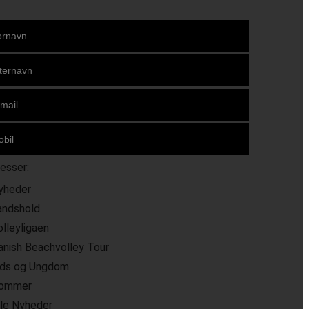
resser:
yheder
andshold
olleyligaen
anish Beachvolley Tour
ids og Ungdom
ommer
lle Nyheder