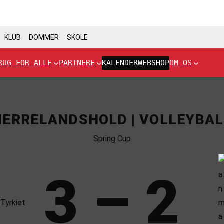
KLUB
DOMMER
SKOLE
RUG FOR ALLE
PARTNERE
KALENDER
WEBSHOP
OM OS
HERRELANDSHOLD | VOLLEYBAL
Spring Cup
3 – 2