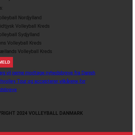
s:
olleyball Nordjylland
idtjysk Volleyball Kreds
olleyball Sydjylland
yns Volleyball Kreds
jællands Volleyball Kreds
eg vil gerne modtage nyhedsbreve fra Danish
hvolley Tour og accepterer vilkårene for
dsbreve
RIGHT 2024 VOLLEYBALL DANMARK