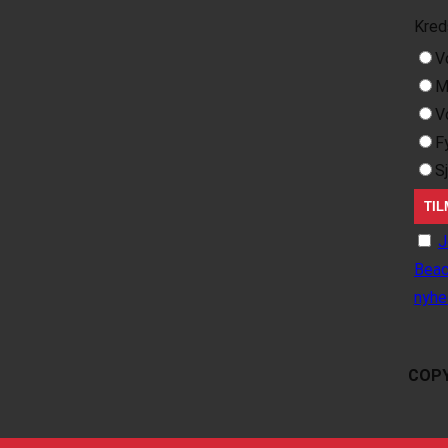
Kred
V
M
V
F
S
J
Beac
nyhe
COPY