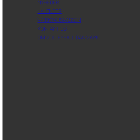
NYHEDER
KALENDER
VÆRKTØJSKASSEN
KONTAKT OS
OM VOLLEYBALL DANMARK