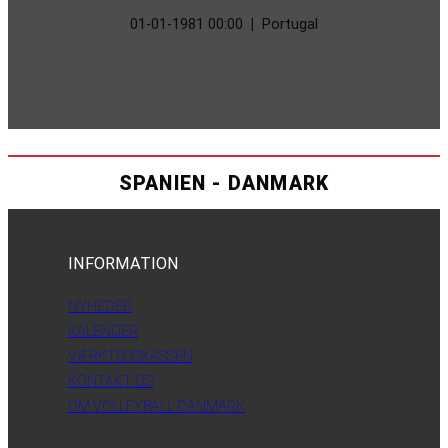
01-01-1981 00:00
|
Portugal
SPANIEN - DANMARK
INFORMATION
NYHEDER
KALENDER
VÆRKTØJSKASSEN
KONTAKT OS
OM VOLLEYBALL DANMARK