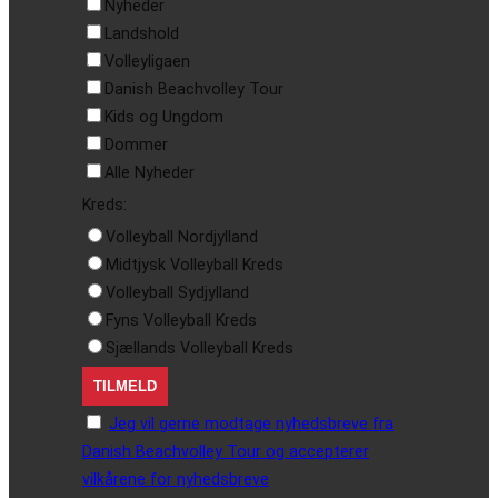
Nyheder
Landshold
Volleyligaen
Danish Beachvolley Tour
Kids og Ungdom
Dommer
Alle Nyheder
Kreds:
Volleyball Nordjylland
Midtjysk Volleyball Kreds
Volleyball Sydjylland
Fyns Volleyball Kreds
Sjællands Volleyball Kreds
Jeg vil gerne modtage nyhedsbreve fra
Danish Beachvolley Tour og accepterer
vilkårene for nyhedsbreve