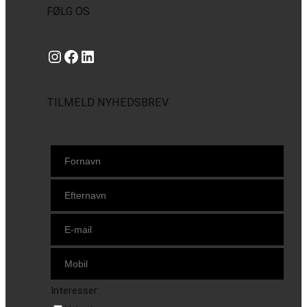
FØLG OS
Instagram
https://www.facebook.com/danishbeachvolleytour
LinkedIn
TILMELD NYHEDSBREV
Interesser: