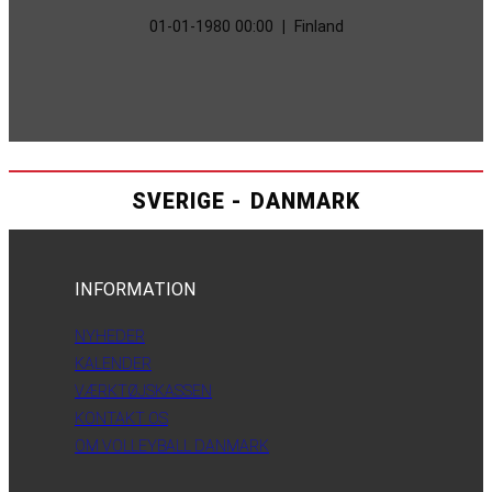
01-01-1980 00:00
|
Finland
SVERIGE - DANMARK
INFORMATION
NYHEDER
KALENDER
VÆRKTØJSKASSEN
KONTAKT OS
OM VOLLEYBALL DANMARK