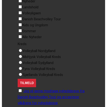
Nyheder
Landshold
Volleyligaen
Danish Beachvolley Tour
Kids og Ungdom
Dommer
Alle Nyheder
Kreds:
Volleyball Nordjylland
Midtjysk Volleyball Kreds
Volleyball Sydjylland
Fyns Volleyball Kreds
Sjællands Volleyball Kreds
Jeg vil gerne modtage nyhedsbreve fra
Danish Beachvolley Tour og accepterer
vilkårene for nyhedsbreve