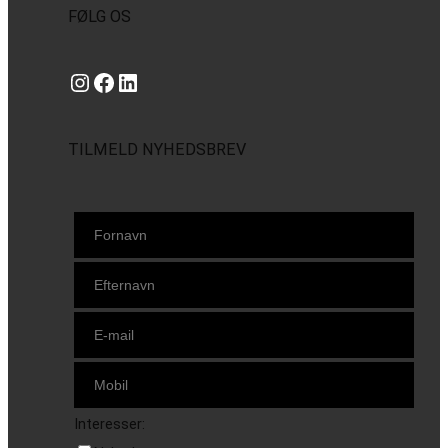
FØLG OS
Instagram
https://www.facebook.com/danishbeachvolleytour
LinkedIn
TILMELD NYHEDSBREV
Interesser: