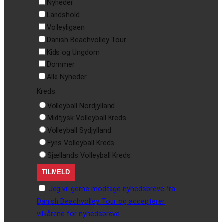
Nyheder
Landshold
Volleyligaen
Danish Beachvolley Tour
Kids og Ungdom
Dommer
Alle Nyheder
Kreds:
Volleyball Nordjylland
Midtjysk Volleyball Kreds
Volleyball Sydjylland
Fyns Volleyball Kreds
Sjællands Volleyball Kreds
Jeg vil gerne modtage nyhedsbreve fra
Danish Beachvolley Tour og accepterer
vilkårene for nyhedsbreve