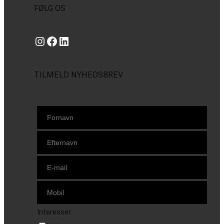
FØLG OS
Instagram
https://www.facebook.com/danishbeachvolleytour
LinkedIn
TILMELD NYHEDSBREV
Interesser: