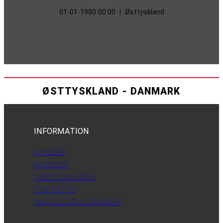
01-01-1980 00:00
|
Østtyskland
ØSTTYSKLAND - DANMARK
INFORMATION
NYHEDER
KALENDER
VÆRKTØJSKASSEN
KONTAKT OS
OM VOLLEYBALL DANMARK