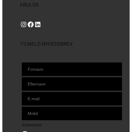
FØLG OS
Instagram
https://www.facebook.com/danishbeachvolleytour
LinkedIn
TILMELD NYHEDSBREV
Interesser: