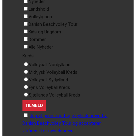
Nyheder
Landshold
Volleyligaen
Danish Beachvolley Tour
Kids og Ungdom
Dommer
Alle Nyheder
Kreds:
Volleyball Nordjylland
Midtjysk Volleyball Kreds
Volleyball Sydjylland
Fyns Volleyball Kreds
Sjællands Volleyball Kreds
Jeg vil gerne modtage nyhedsbreve fra
Danish Beachvolley Tour og accepterer
vilkårene for nyhedsbreve