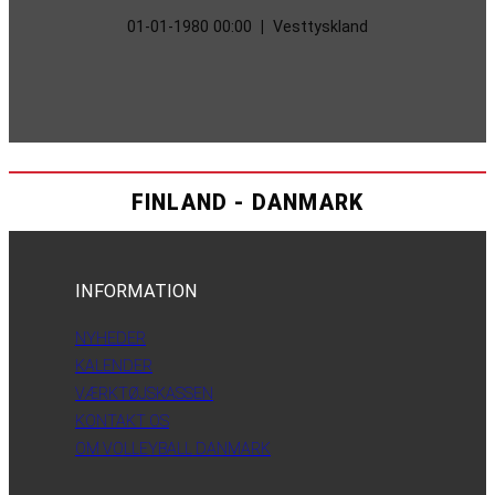
01-01-1980 00:00
|
Vesttyskland
FINLAND - DANMARK
INFORMATION
NYHEDER
KALENDER
VÆRKTØJSKASSEN
KONTAKT OS
OM VOLLEYBALL DANMARK