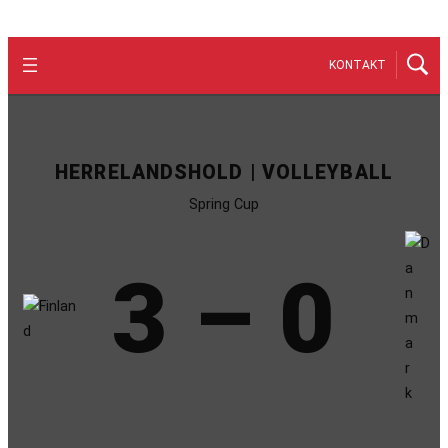
KONTAKT
HERRELANDSHOLD | VOLLEYBALL
Spring Cup
3 – 0