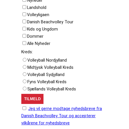
Nyheder
Landshold
Volleyligaen
Danish Beachvolley Tour
Kids og Ungdom
Dommer
Alle Nyheder
Kreds:
Volleyball Nordjylland
Midtjysk Volleyball Kreds
Volleyball Sydjylland
Fyns Volleyball Kreds
Sjællands Volleyball Kreds
Jeg vil gerne modtage nyhedsbreve fra
Danish Beachvolley Tour og accepterer
vilkårene for nyhedsbreve