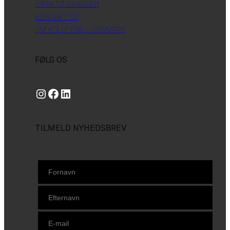
VÆRKTØJSKASSEN
KONTAKT OS
OM VOLLEYBALL DANMARK
FØLG OS
Instagram
https://www.facebook.com/danishbeachvolleytour
LinkedIn
TILMELD NYHEDSBREV