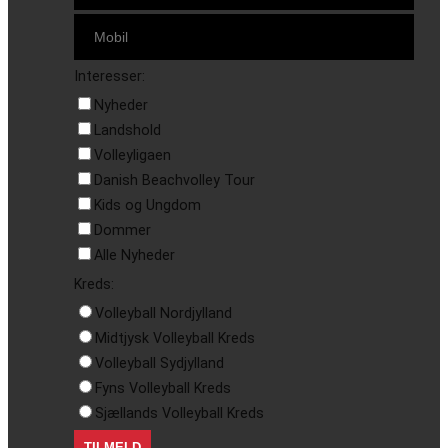
Interesser:
Nyheder
Landshold
Volleyligaen
Danish Beachvolley Tour
Kids og Ungdom
Dommer
Alle Nyheder
Kreds:
Volleyball Nordjylland
Midtjysk Volleyball Kreds
Volleyball Sydjylland
Fyns Volleyball Kreds
Sjællands Volleyball Kreds