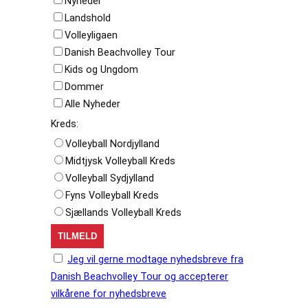
Nyheder
Landshold
Volleyligaen
Danish Beachvolley Tour
Kids og Ungdom
Dommer
Alle Nyheder
Kreds:
Volleyball Nordjylland
Midtjysk Volleyball Kreds
Volleyball Sydjylland
Fyns Volleyball Kreds
Sjællands Volleyball Kreds
Jeg vil gerne modtage nyhedsbreve fra
Danish Beachvolley Tour og accepterer
vilkårene for nyhedsbreve