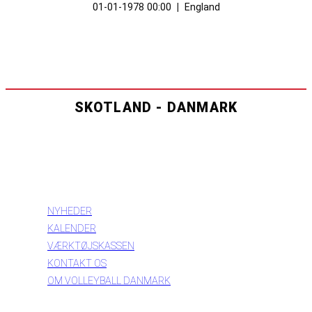
01-01-1978 00:00
|
England
SKOTLAND - DANMARK
INFORMATION
NYHEDER
KALENDER
VÆRKTØJSKASSEN
KONTAKT OS
OM VOLLEYBALL DANMARK