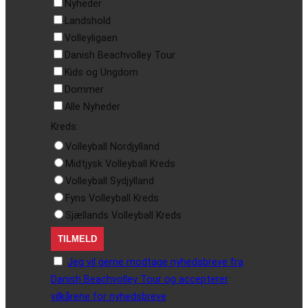
Nyheder
Landshold
Volleyligaen
Danish Beachvolley Tour
Kids og Ungdom
Dommer
Alle Nyheder
Kreds:
Volleyball Nordjylland
Midtjysk Volleyball Kreds
Volleyball Sydjylland
Fyns Volleyball Kreds
Sjællands Volleyball Kreds
Jeg vil gerne modtage nyhedsbreve fra
Danish Beachvolley Tour og accepterer
vilkårene for nyhedsbreve