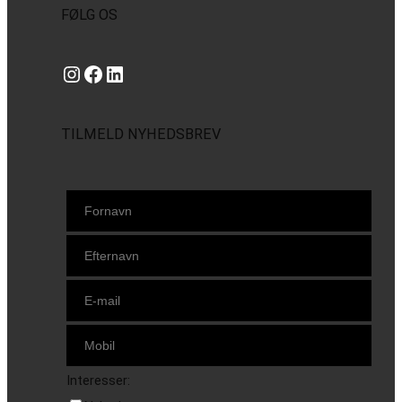
FØLG OS
Instagram
https://www.facebook.com/danishbeachvolleytour
LinkedIn
TILMELD NYHEDSBREV
Interesser: