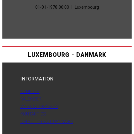
01-01-1978 00:00
|
Luxembourg
LUXEMBOURG - DANMARK
INFORMATION
NYHEDER
KALENDER
VÆRKTØJSKASSEN
KONTAKT OS
OM VOLLEYBALL DANMARK