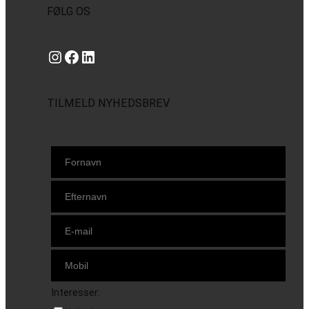
FØLG OS
Instagram
https://www.facebook.com/danishbeachvolleytour
LinkedIn
TILMELD NYHEDSBREV
Interesser: