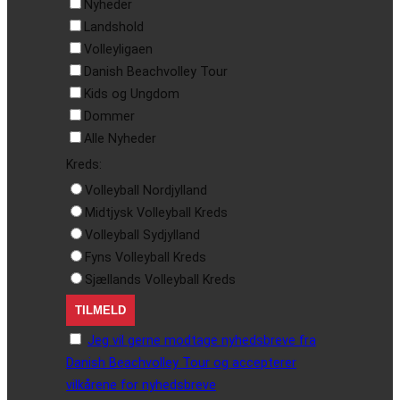
Nyheder
Landshold
Volleyligaen
Danish Beachvolley Tour
Kids og Ungdom
Dommer
Alle Nyheder
Kreds:
Volleyball Nordjylland
Midtjysk Volleyball Kreds
Volleyball Sydjylland
Fyns Volleyball Kreds
Sjællands Volleyball Kreds
Jeg vil gerne modtage nyhedsbreve fra
Danish Beachvolley Tour og accepterer
vilkårene for nyhedsbreve