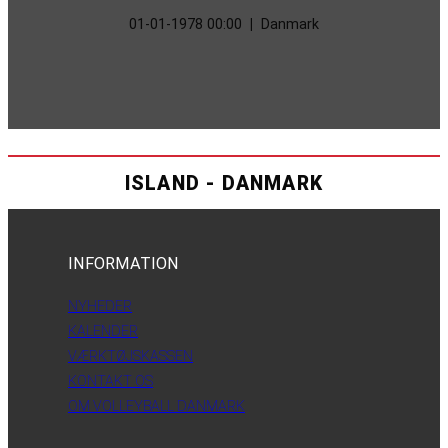
01-01-1978 00:00
|
Danmark
ISLAND - DANMARK
INFORMATION
NYHEDER
KALENDER
VÆRKTØJSKASSEN
KONTAKT OS
OM VOLLEYBALL DANMARK