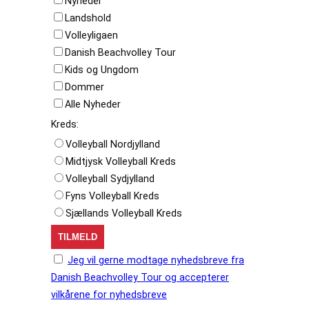
Nyheder
Landshold
Volleyligaen
Danish Beachvolley Tour
Kids og Ungdom
Dommer
Alle Nyheder
Kreds:
Volleyball Nordjylland
Midtjysk Volleyball Kreds
Volleyball Sydjylland
Fyns Volleyball Kreds
Sjællands Volleyball Kreds
Jeg vil gerne modtage nyhedsbreve fra
Danish Beachvolley Tour og accepterer
vilkårene for nyhedsbreve