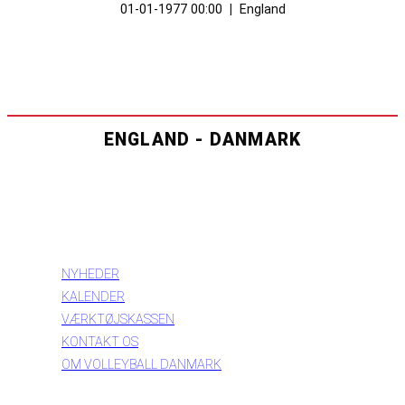
01-01-1977 00:00
|
England
ENGLAND - DANMARK
INFORMATION
NYHEDER
KALENDER
VÆRKTØJSKASSEN
KONTAKT OS
OM VOLLEYBALL DANMARK