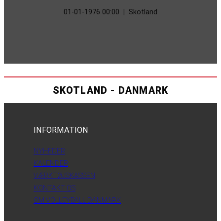
01-01-1976 00:00
|
Skotland
SKOTLAND - DANMARK
INFORMATION
NYHEDER
KALENDER
VÆRKTØJSKASSEN
KONTAKT OS
OM VOLLEYBALL DANMARK