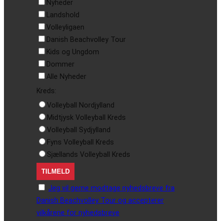
Nyheder
Landshold
Volleyligaen
Danish Beachvolley Tour
Kids og Ungdom
Dommer
Alle Nyheder
Kreds:
Volleyball Nordjylland
Midtjysk Volleyball Kreds
Volleyball Sydjylland
Fyns Volleyball Kreds
Sjællands Volleyball Kreds
Jeg vil gerne modtage nyhedsbreve fra
Danish Beachvolley Tour og accepterer
vilkårene for nyhedsbreve