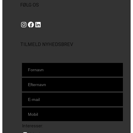
FØLG OS
Instagram
https://www.facebook.com/danishbeachvolleytour
LinkedIn
TILMELD NYHEDSBREV
Interesser: