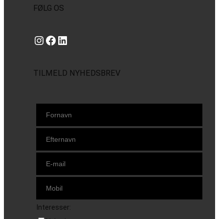
FØLG OS
Instagram
https://www.facebook.com/danishbeachvolleytour
LinkedIn
TILMELD NYHEDSBREV
Interesser: