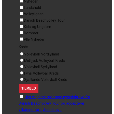
Nyheder
Landshold
Volleyligaen
Danish Beachvolley Tour
Kids og Ungdom
Dommer
Alle Nyheder
Kreds:
Volleyball Nordjylland
Midtjysk Volleyball Kreds
Volleyball Sydjylland
Fyns Volleyball Kreds
Sjællands Volleyball Kreds
Jeg vil gerne modtage nyhedsbreve fra
Danish Beachvolley Tour og accepterer
vilkårene for nyhedsbreve