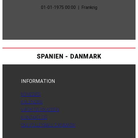
01-01-1975 00:00
|
Frankrig
SPANIEN - DANMARK
INFORMATION
NYHEDER
KALENDER
VÆRKTØJSKASSEN
KONTAKT OS
OM VOLLEYBALL DANMARK