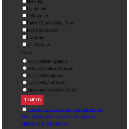
Nyheder
Landshold
Volleyligaen
Danish Beachvolley Tour
Kids og Ungdom
Dommer
Alle Nyheder
Kreds:
Volleyball Nordjylland
Midtjysk Volleyball Kreds
Volleyball Sydjylland
Fyns Volleyball Kreds
Sjællands Volleyball Kreds
Jeg vil gerne modtage nyhedsbreve fra
Danish Beachvolley Tour og accepterer
vilkårene for nyhedsbreve