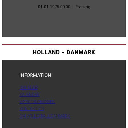
01-01-1975 00:00
|
Frankrig
HOLLAND - DANMARK
INFORMATION
NYHEDER
KALENDER
VÆRKTØJSKASSEN
KONTAKT OS
OM VOLLEYBALL DANMARK