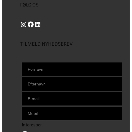
FØLG OS
Instagram
https://www.facebook.com/danishbeachvolleytour
LinkedIn
TILMELD NYHEDSBREV
Interesser: