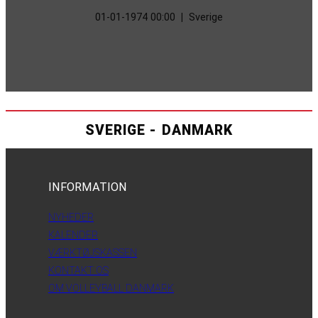
01-01-1974 00:00
|
Sverige
SVERIGE - DANMARK
INFORMATION
NYHEDER
KALENDER
VÆRKTØJSKASSEN
KONTAKT OS
OM VOLLEYBALL DANMARK