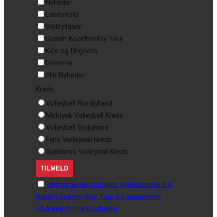
Nyheder
Landshold
Volleyligaen
Danish Beachvolley Tour
Kids og Ungdom
Dommer
Alle Nyheder
Kreds:
Volleyball Nordjylland
Midtjysk Volleyball Kreds
Volleyball Sydjylland
Fyns Volleyball Kreds
Sjællands Volleyball Kreds
Jeg vil gerne modtage nyhedsbreve fra
Danish Beachvolley Tour og accepterer
vilkårene for nyhedsbreve