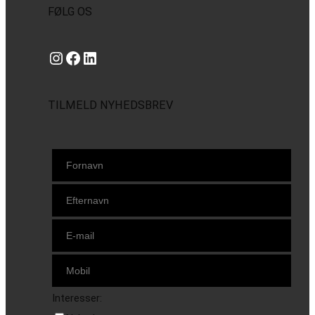
FØLG OS
Instagram
https://www.facebook.com/danishbeachvolleytour
LinkedIn
TILMELD NYHEDSBREV
Interesser: