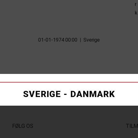
01-01-1974 00:00
|
Sverige
SVERIGE - DANMARK
FØLG OS
TIL