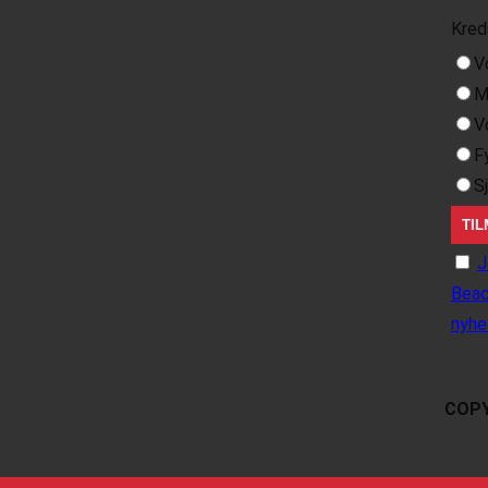
Kred
V
M
V
F
S
J
Beac
nyhe
COPY