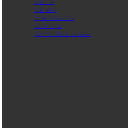
NYHEDER
KALENDER
VÆRKTØJSKASSEN
KONTAKT OS
OM VOLLEYBALL DANMARK