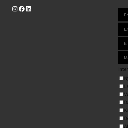
Instagram
https://www.facebook.com/danishbeachvolleytour
LinkedIn
Inte
N
L
V
D
K
D
A