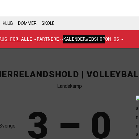
KLUB
DOMMER
SKOLE
RUG FOR ALLE
PARTNERE
KALENDER
WEBSHOP
OM OS
HERRELANDSHOLD | VOLLEYBAL
Landskamp
3 – 0