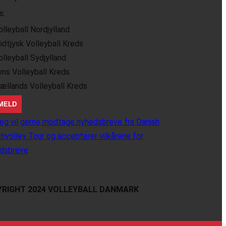
s:
olleyball Nordjylland
idtjysk Volleyball Kreds
olleyball Sydjylland
yns Volleyball Kreds
jællands Volleyball Kreds
eg vil gerne modtage nyhedsbreve fra Danish
hvolley Tour og accepterer vilkårene for
dsbreve
RIGHT 2024 VOLLEYBALL DANMARK