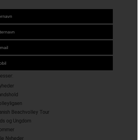
resser:
yheder
andshold
olleyligaen
anish Beachvolley Tour
ids og Ungdom
ommer
lle Nyheder