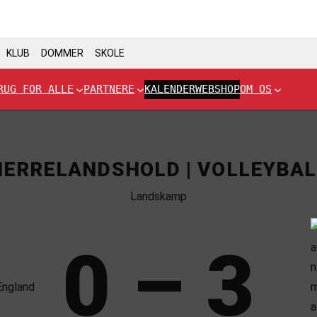
KLUB
DOMMER
SKOLE
RUG FOR ALLE
PARTNERE
KALENDER
WEBSHOP
OM OS
HERRELANDSHOLD | VOLLEYBAL
Landskamp
0 – 3