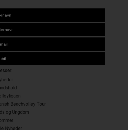
resser:
yheder
andshold
olleyligaen
anish Beachvolley Tour
ids og Ungdom
ommer
lle Nyheder