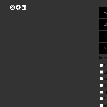
Instagram
https://www.facebook.com/danishbeachvolleytour
LinkedIn
Inte
N
L
V
D
K
D
A