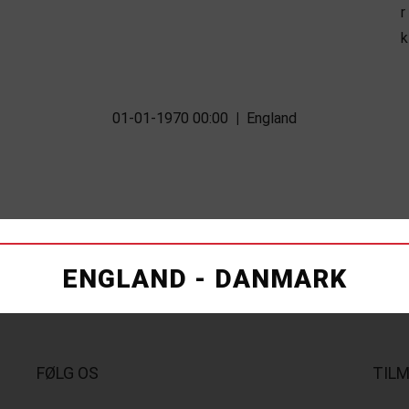
01-01-1970 00:00
|
England
ENGLAND - DANMARK
FØLG OS
TIL