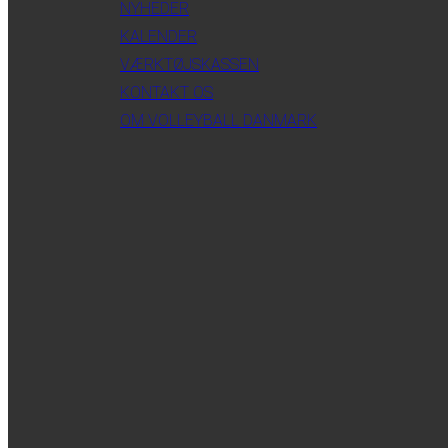
NYHEDER
KALENDER
VÆRKTØJSKASSEN
KONTAKT OS
OM VOLLEYBALL DANMARK