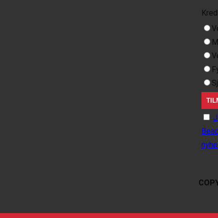
Kred
V
M
V
F
S
J
Beac
nyhe
COPY