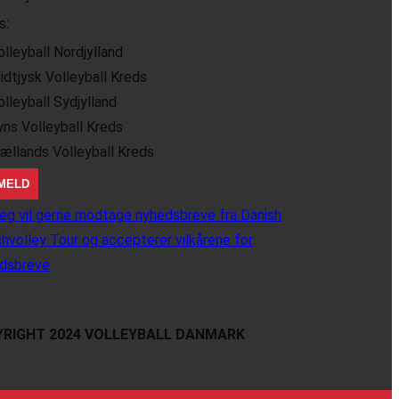
s:
olleyball Nordjylland
idtjysk Volleyball Kreds
olleyball Sydjylland
yns Volleyball Kreds
jællands Volleyball Kreds
eg vil gerne modtage nyhedsbreve fra Danish
hvolley Tour og accepterer vilkårene for
dsbreve
RIGHT 2024 VOLLEYBALL DANMARK