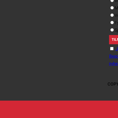
V
M
V
F
S
J
Beac
nyhe
COPY