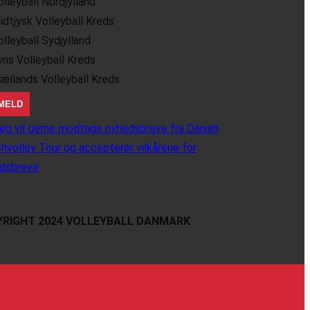
olleyball Nordjylland
idtjysk Volleyball Kreds
olleyball Sydjylland
yns Volleyball Kreds
jællands Volleyball Kreds
eg vil gerne modtage nyhedsbreve fra Danish
hvolley Tour og accepterer vilkårene for
dsbreve
RIGHT 2024 VOLLEYBALL DANMARK