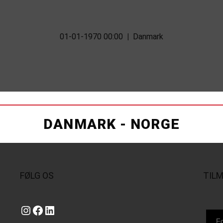
01-01-1970 00:00
|
Danmark
DANMARK - NORGE
FØLG OS
TIL
Instagram
https://www.facebook.com/danishbeachvolleytour
LinkedIn