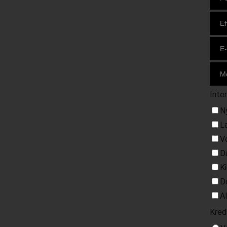
Inte
N
L
V
D
K
D
A
Kred