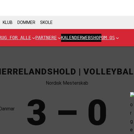
KLUB
DOMMER
SKOLE
RUG FOR ALLE
PARTNERE
KALENDER
WEBSHOP
OM OS
HERRELANDSHOLD | VOLLEYBAL
Nordisk Mesterskab
3 – 0