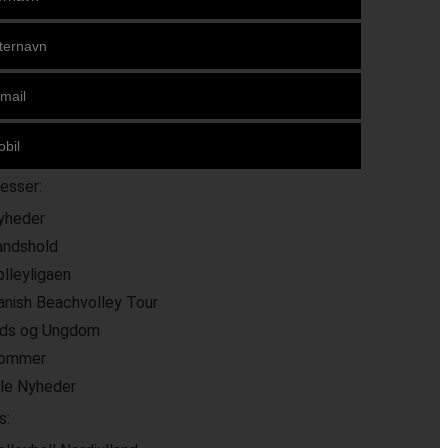
resser:
yheder
andshold
olleyligaen
anish Beachvolley Tour
ids og Ungdom
ommer
lle Nyheder
s: