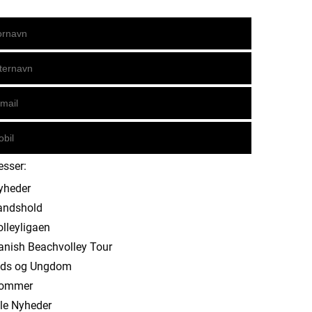
esser:
yheder
andshold
olleyligaen
anish Beachvolley Tour
ids og Ungdom
ommer
lle Nyheder