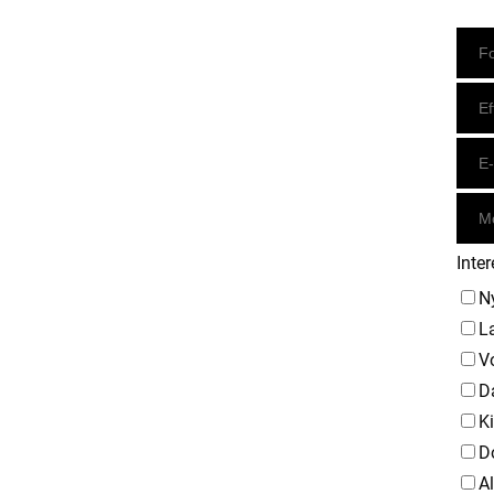
Instagram
https://www.facebook.com/danishbeachvolleytour
LinkedIn
Inter
N
L
V
D
K
D
A