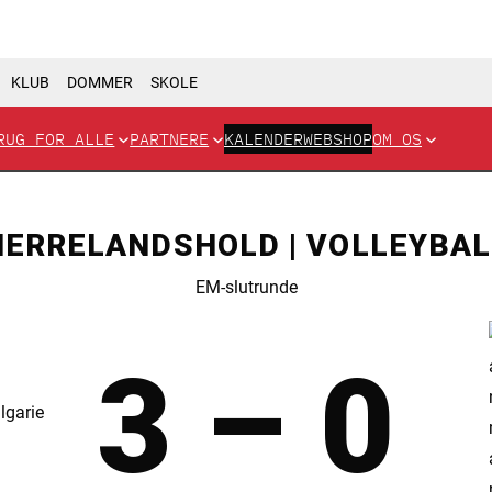
KLUB
DOMMER
SKOLE
RUG FOR ALLE
PARTNERE
KALENDER
WEBSHOP
OM OS
HERRELANDSHOLD | VOLLEYBAL
EM-slutrunde
3 – 0