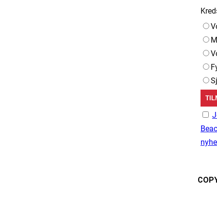
Kred
V
M
V
F
S
J
Beac
nyhe
COPY