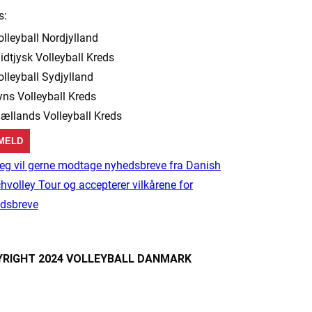
s:
olleyball Nordjylland
idtjysk Volleyball Kreds
olleyball Sydjylland
yns Volleyball Kreds
jællands Volleyball Kreds
eg vil gerne modtage nyhedsbreve fra Danish
hvolley Tour og accepterer vilkårene for
dsbreve
RIGHT 2024 VOLLEYBALL DANMARK