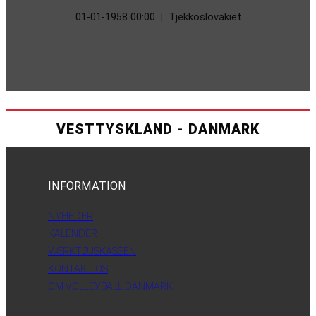
01-01-1958 00:00
|
Tjekkoslovakiet
VESTTYSKLAND - DANMARK
INFORMATION
NYHEDER
KALENDER
VÆRKTØJSKASSEN
KONTAKT OS
OM VOLLEYBALL DANMARK