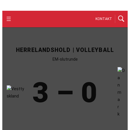
KONTAKT
HERRELANDSHOLD | VOLLEYBALL
EM-slutrunde
3 – 0