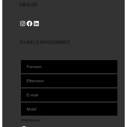
FØLG OS
Instagram
https://www.facebook.com/danishbeachvolleytour
LinkedIn
TILMELD NYHEDSBREV
Interesser: