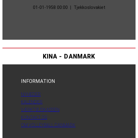
01-01-1958 00:00
|
Tjekkoslovakiet
KINA - DANMARK
INFORMATION
NYHEDER
KALENDER
VÆRKTØJSKASSEN
KONTAKT OS
OM VOLLEYBALL DANMARK