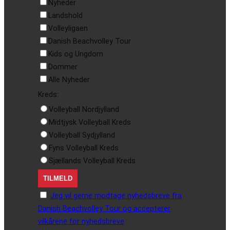
Nyheder
Landshold
Volleyligaen
Danish Beachvolley Tour
Kids og Ungdom
Dommer
Alle Nyheder
Kreds:
Volleyball Nordjylland
Midtjysk Volleyball Kreds
Volleyball Sydjylland
Fyns Volleyball Kreds
Sjællands Volleyball Kreds
Jeg vil gerne modtage nyhedsbreve fra
Danish Beachvolley Tour og accepterer
vilkårene for nyhedsbreve