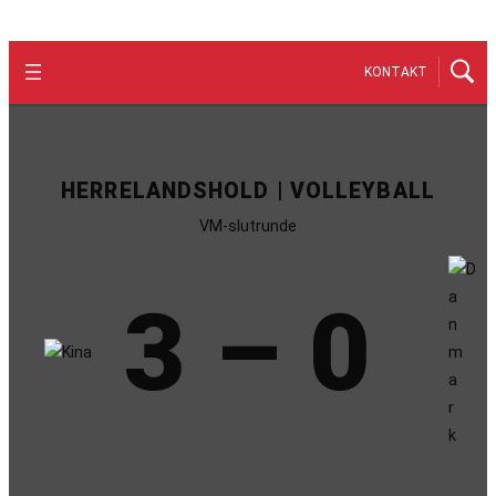
KONTAKT
HERRELANDSHOLD | VOLLEYBALL
VM-slutrunde
3 – 0