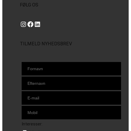
FØLG OS
Instagram
https://www.facebook.com/danishbeachvolleytour
LinkedIn
TILMELD NYHEDSBREV
Interesser: