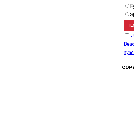
F
S
J
Beac
nyhe
COPY