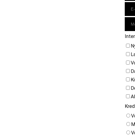
Inte
N
L
V
D
K
D
A
Kred
V
M
V