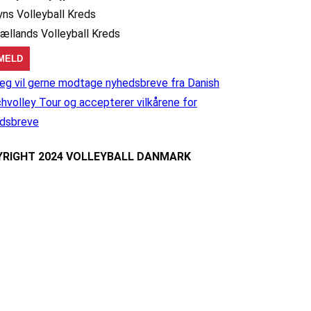
yns Volleyball Kreds
jællands Volleyball Kreds
eg vil gerne modtage nyhedsbreve fra Danish
hvolley Tour og accepterer vilkårene for
dsbreve
RIGHT 2024 VOLLEYBALL DANMARK