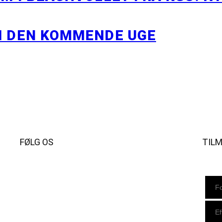
I DEN KOMMENDE UGE
FØLG OS
TIL
Instagram
https://www.facebook.com/danishbeachvolleytour
LinkedIn