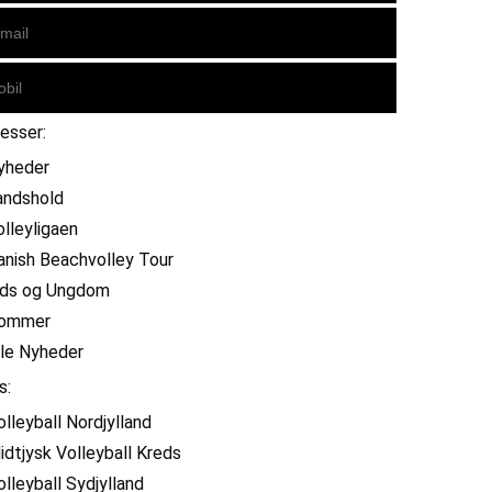
resser:
yheder
andshold
olleyligaen
anish Beachvolley Tour
ids og Ungdom
ommer
lle Nyheder
s:
olleyball Nordjylland
idtjysk Volleyball Kreds
olleyball Sydjylland