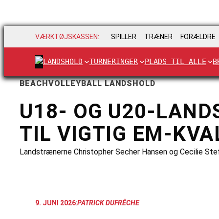
VÆRKTØJSKASSEN:
SPILLER
TRÆNER
FORÆLDRE
LANDSHOLD
TURNERINGER
PLADS TIL ALLE
B
BEACHVOLLEYBALL LANDSHOLD
U18- OG U20-LAND
TIL VIGTIG EM-KVA
Landstrænerne Christopher Secher Hansen og Cecilie Stef
:
9. JUNI 2026
PATRICK DUFRÊCHE