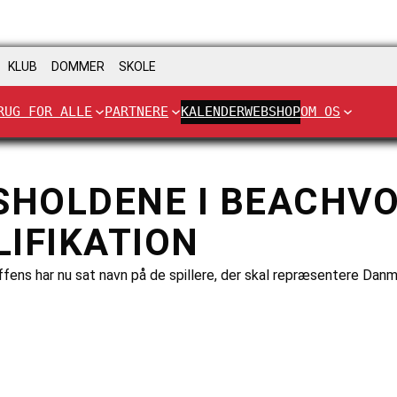
KLUB
DOMMER
SKOLE
RUG FOR ALLE
PARTNERE
KALENDER
WEBSHOP
OM OS
SHOLDENE I BEACHVO
LIFIKATION
fens har nu sat navn på de spillere, der skal repræsentere Dan