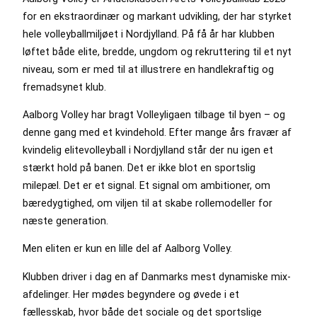
for en ekstraordinær og markant udvikling, der har styrket
hele volleyballmiljøet i Nordjylland. På få år har klubben
løftet både elite, bredde, ungdom og rekruttering til et nyt
niveau, som er med til at illustrere en handlekraftig og
fremadsynet klub.
Aalborg Volley har bragt Volleyligaen tilbage til byen – og
denne gang med et kvindehold. Efter mange års fravær af
kvindelig elitevolleyball i Nordjylland står der nu igen et
stærkt hold på banen. Det er ikke blot en sportslig
milepæl. Det er et signal. Et signal om ambitioner, om
bæredygtighed, om viljen til at skabe rollemodeller for
næste generation.
Men eliten er kun en lille del af Aalborg Volley.
Klubben driver i dag en af Danmarks mest dynamiske mix-
afdelinger. Her mødes begyndere og øvede i et
fællesskab, hvor både det sociale og det sportslige