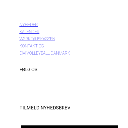
INFORMATION
NYHEDER
KALENDER
VÆRKTØJSKASSEN
KONTAKT OS
OM VOLLEYBALL DANMARK
FØLG OS
Instagram
https://www.facebook.com/danishbeachvolleytour
LinkedIn
TILMELD NYHEDSBREV