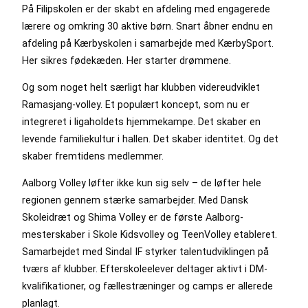
På Filipskolen er der skabt en afdeling med engagerede
lærere og omkring 30 aktive børn. Snart åbner endnu en
afdeling på Kærbyskolen i samarbejde med KærbySport.
Her sikres fødekæden. Her starter drømmene.
Og som noget helt særligt har klubben videreudviklet
Ramasjang-volley. Et populært koncept, som nu er
integreret i ligaholdets hjemmekampe. Det skaber en
levende familiekultur i hallen. Det skaber identitet. Og det
skaber fremtidens medlemmer.
Aalborg Volley løfter ikke kun sig selv – de løfter hele
regionen gennem stærke samarbejder. Med Dansk
Skoleidræt og Shima Volley er de første Aalborg-
mesterskaber i Skole Kidsvolley og TeenVolley etableret.
Samarbejdet med Sindal IF styrker talentudviklingen på
tværs af klubber. Efterskoleelever deltager aktivt i DM-
kvalifikationer, og fællestræninger og camps er allerede
planlagt.