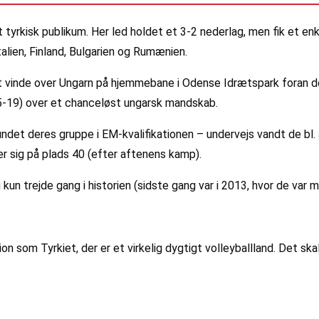
rkisk publikum. Her led holdet et 3-2 nederlag, men fik et enke
Italien, Finland, Bulgarien og Rumænien.
 at vinde over Ungarn på hjemmebane i Odense Idrætspark foran d
5-19) over et chanceløst ungarsk mandskab.
 vundet deres gruppe i EM-kvalifikationen – undervejs vandt de b
 sig på plads 40 (efter aftenens kamp).
un trejde gang i historien (sidste gang var i 2013, hvor de var
nation som Tyrkiet, der er et virkelig dygtigt volleyballland. Det s