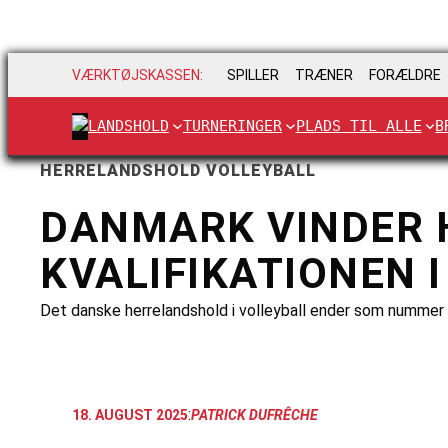
VÆRKTØJSKASSEN:
SPILLER
TRÆNER
FORÆLDRE
LANDSHOLD
TURNERINGER
PLADS TIL ALLE
B
HERRELANDSHOLD VOLLEYBALL
DANMARK VINDER H
KVALIFIKATIONEN 
Det danske herrelandshold i volleyball ender som nummer 1
:
18. AUGUST 2025
PATRICK DUFRÊCHE