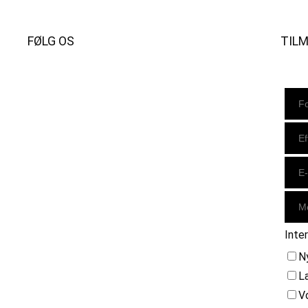
FØLG OS
TIL
Instagram
https://www.facebook.com/danishbeachvolleytour
LinkedIn
Inte
N
L
V