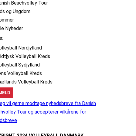
anish Beachvolley Tour
ids og Ungdom
ommer
lle Nyheder
s:
olleyball Nordjylland
idtjysk Volleyball Kreds
olleyball Sydjylland
yns Volleyball Kreds
jællands Volleyball Kreds
eg vil gerne modtage nyhedsbreve fra Danish
hvolley Tour og accepterer vilkårene for
dsbreve
RIGHT 2024 VOLLEYBALL DANMARK