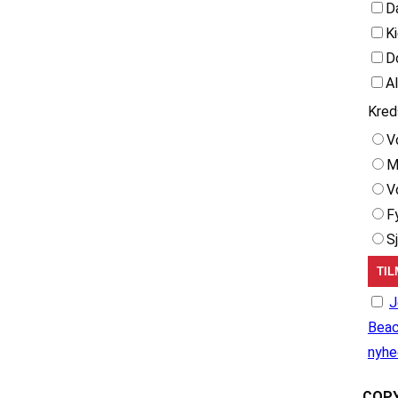
D
K
D
A
Kred
V
M
V
F
S
J
Beac
nyhe
COPY