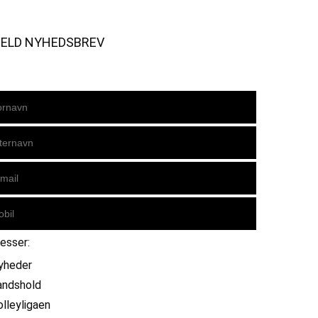
MELD NYHEDSBREV
resser:
yheder
andshold
olleyligaen