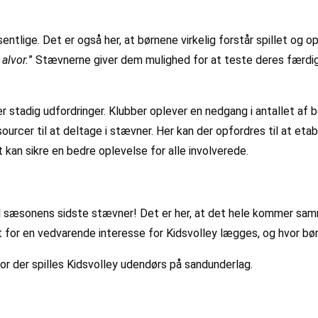
entlige. Det er også her, at børnene virkelig forstår spillet 
 alvor.
” Stævnerne giver dem mulighed for at teste deres færdig
 stadig udfordringer. Klubber oplever en nedgang i antallet af b
ourcer til at deltage i stævner. Her kan der opfordres til at et
 kan sikre en bedre oplevelse for alle involverede.
d til sæsonens sidste stævner! Det er her, at det hele kommer sam
t for en vedvarende interesse for Kidsvolley lægges, og hvor børn
hvor der spilles Kidsvolley udendørs på sandunderlag.