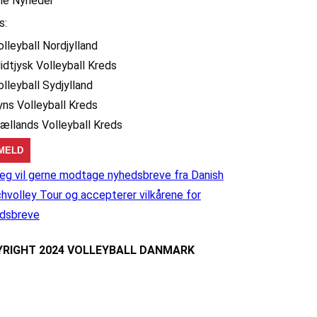
lle Nyheder
s:
olleyball Nordjylland
idtjysk Volleyball Kreds
olleyball Sydjylland
yns Volleyball Kreds
jællands Volleyball Kreds
eg vil gerne modtage nyhedsbreve fra Danish
hvolley Tour og accepterer vilkårene for
dsbreve
RIGHT 2024 VOLLEYBALL DANMARK