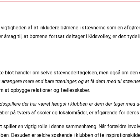
vigtigheden af at inkludere børnene i stævnerne som en afgøre
rsag til, at børnene fortsat deltager i Kidsvolley, er det tydeli
 ikke blot handler om selve stævnedeltagelsen, men også om de
 arrangere mere end bare træninger, og at få dem med til stævner
m at opbygge relationer og fællesskaber.
idsspillere der har været længst i klubben er dem der tager med 
aber på tværs af skoler og lokalområder, er afgørende for deres
ller en vigtig rolle i denne sammenhæng. Når forældre involvere
n. Desuden er ældre søskende i klubben ofte inspirationskilder fo