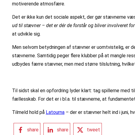
motiverende atmosfære.
Det er ikke kun det sociale aspekt, der gør stævnerne væs
ud til stævner – det er dér de forstår og bliver involveret for
at udvikle sig.
Men selvom betydningen af stævner er uomtvistelig, er der
stævnerne. Samtidig peger flere klubber på at mangle ress
udbydes færre stævner, men med større tilslutning, hvilket
Til sidst skal en opfordring lyder klart: tag spillerne me
fællesskab. For det er i bl.a. til stævnerne, at fundamente
Tilmeld hold på
Latourna
– der er stævner helt ind i juni, 
share
share
tweet