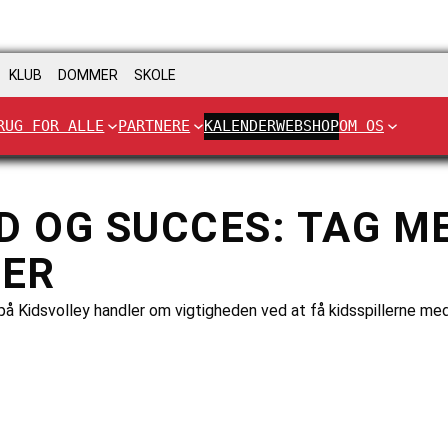
KLUB
DOMMER
SKOLE
RUG FOR ALLE
PARTNERE
KALENDER
WEBSHOP
OM OS
 OG SUCCES: TAG ME
NER
på Kidsvolley handler om vigtigheden ved at få kidsspillerne med