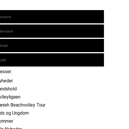
resser:
yheder
andshold
olleyligaen
anish Beachvolley Tour
ids og Ungdom
ommer