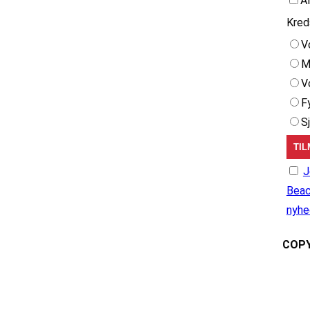
A
Kred
V
M
V
F
S
J
Beac
nyhe
COPY