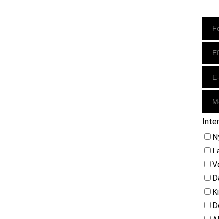
Instagram
https://www.facebook.com/danishbeachvolleytour
LinkedIn
Inte
N
L
V
D
K
D