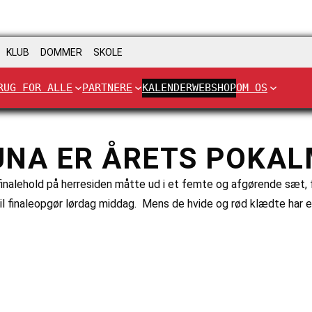
KLUB
DOMMER
SKOLE
RUG FOR ALLE
PARTNERE
KALENDER
WEBSHOP
OM OS
UNA ER ÅRETS POKA
finalehold på herresiden måtte ud i et femte og afgørende sæt, fo
til finaleopgør lørdag middag. Mens de hvide og rød klædte har 