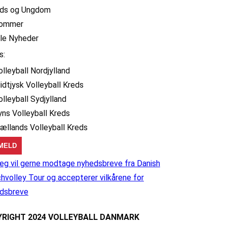
ids og Ungdom
ommer
lle Nyheder
s:
olleyball Nordjylland
idtjysk Volleyball Kreds
olleyball Sydjylland
yns Volleyball Kreds
jællands Volleyball Kreds
eg vil gerne modtage nyhedsbreve fra Danish
hvolley Tour og accepterer vilkårene for
dsbreve
RIGHT 2024 VOLLEYBALL DANMARK