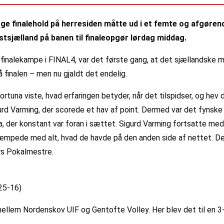
gge finalehold på herresiden måtte ud i et femte og afgørende
estsjælland på banen til finaleopgør lørdag middag.
finalekampe i FINAL4, var det første gang, at det sjællandske m
å finalen – men nu gjaldt det endelig.
una viste, hvad erfaringen betyder, når det tilspidser, og hev d
rd Varming, der scorede et hav af point. Dermed var det fynske 
 der konstant var foran i sættet. Sigurd Varming fortsatte med 
æmpede med alt, hvad de havde på den anden side af nettet. Der
års Pokalmestre.
 25-16)
llem Nordenskov UIF og Gentofte Volley. Her blev det til en 3-1