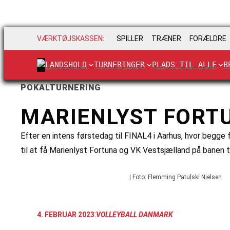
VÆRKTØJSKASSEN:
SPILLER
TRÆNER
FORÆLDRE
LANDSHOLD
TURNERINGER
PLADS TIL ALLE
B
POKALTURNERING
MARIENLYST FORT
Efter en intens førstedag til FINAL4 i Aarhus, hvor begge 
til at få Marienlyst Fortuna og VK Vestsjælland på banen 
| Foto: Flemming Patulski Nielsen
:
4. FEBRUAR 2023
VOLLEYBALL DANMARK