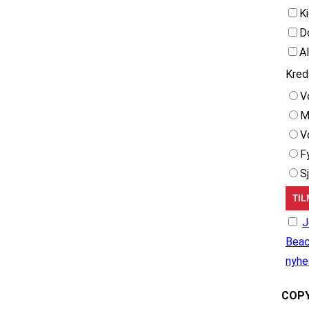
K
D
A
Kred
V
M
V
F
S
J
Beac
nyhe
COPY