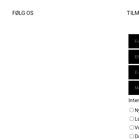
FØLG OS
TIL
Instagram
https://www.facebook.com/danishbeachvolleytour
LinkedIn
Inte
N
L
V
D