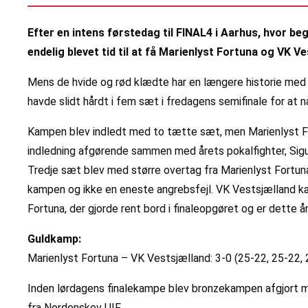
Efter en intens førstedag til FINAL4 i Aarhus, hvor be
endelig blevet tid til at få Marienlyst Fortuna og VK V
Mens de hvide og rød klædte har en længere historie med 
havde slidt hårdt i fem sæt i fredagens semifinale for at n
Kampen blev indledt med to tætte sæt, men Marienlyst Fort
indledning afgørende sammen med årets pokalfighter, Sigu
Tredje sæt blev med større overtag fra Marienlyst Fortuna,
kampen og ikke en eneste angrebsfejl. VK Vestsjælland k
Fortuna, der gjorde rent bord i finaleopgøret og er dette 
Guldkamp:
Marienlyst Fortuna – VK Vestsjælland: 3-0 (25-22, 25-22,
Inden lørdagens finalekampe blev bronzekampen afgjort me
fra Nordenskov UIF.