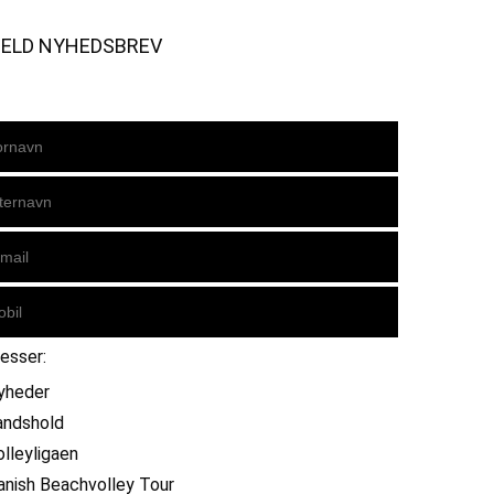
MELD NYHEDSBREV
resser:
yheder
andshold
olleyligaen
anish Beachvolley Tour