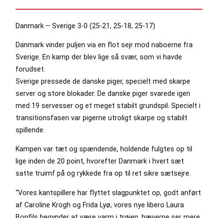
Danmark – Sverige 3-0 (25-21, 25-18, 25-17)
Danmark vinder puljen via en flot sejr mod naboerne fra
Sverige. En kamp der blev lige så svær, som vi havde
forudset.
Sverige pressede de danske piger, specielt med skarpe
server og store blokader. De danske piger svarede igen
med 19 servesser og et meget stabilt grundspil. Specielt i
transitionsfasen var pigerne utroligt skarpe og stabilt
spillende.
Kampen var tæt og spændende, holdende fulgtes op til
lige inden de 20 point, hvorefter Danmark i hvert sæt
satte truimf på og rykkede fra op til ret sikre sætsejre.
“Vores kantspillere har flyttet slagpunktet op, godt anført
af Caroline Krogh og Frida Lyø, vores nye libero Laura
Bonfils begynder at være varm i trøjen, hæverne ser mere