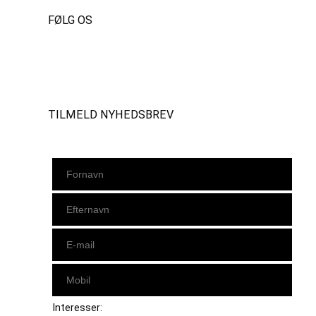
FØLG OS
Instagram
https://www.facebook.com/danishbeachvolleytour
LinkedIn
TILMELD NYHEDSBREV
Interesser: