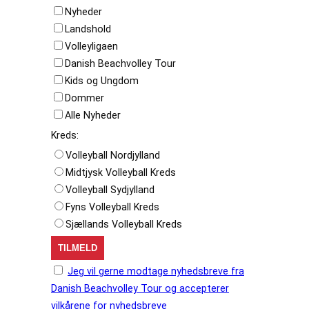
Nyheder
Landshold
Volleyligaen
Danish Beachvolley Tour
Kids og Ungdom
Dommer
Alle Nyheder
Kreds:
Volleyball Nordjylland
Midtjysk Volleyball Kreds
Volleyball Sydjylland
Fyns Volleyball Kreds
Sjællands Volleyball Kreds
Jeg vil gerne modtage nyhedsbreve fra
Danish Beachvolley Tour og accepterer
vilkårene for nyhedsbreve