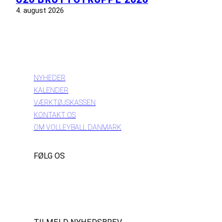
4. august 2026
INFORMATION
NYHEDER
KALENDER
VÆRKTØJSKASSEN
KONTAKT OS
OM VOLLEYBALL DANMARK
FØLG OS
Instagram
https://www.facebook.com/danishbeachvolleytour
LinkedIn