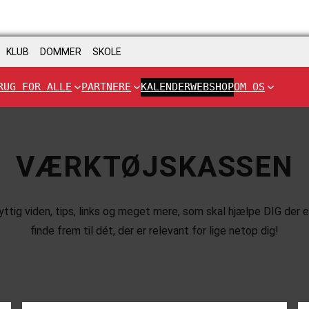
KLUB
DOMMER
SKOLE
RUG FOR ALLE
PARTNERE
KALENDER
WEBSHOP
OM OS
VÆRKTØJSKASSEN
ig viden, tips, links og meget mere, som skal hjælpe DIG der er 
finde frem til dét, der er relevant for lige netop dig!