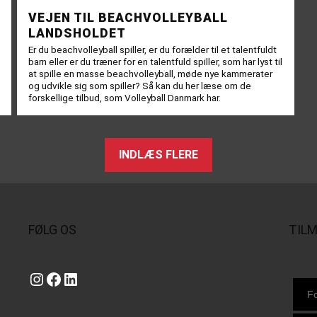
VEJEN TIL BEACHVOLLEYBALL
LANDSHOLDET
Er du beachvolleyball spiller, er du forælder til et talentfuldt
barn eller er du træner for en talentfuld spiller, som har lyst til
at spille en masse beachvolleyball, møde nye kammerater
og udvikle sig som spiller? Så kan du her læse om de
forskellige tilbud, som Volleyball Danmark har.
INDLÆS FLERE
FØLG OS
TIL
Instagram
https://www.facebook.com/danishbeachvolleytour
LinkedIn