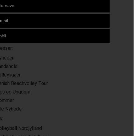
resser:
yheder
andshold
olleyligaen
anish Beachvolley Tour
ids og Ungdom
ommer
lle Nyheder
s:
olleyball Nordjylland