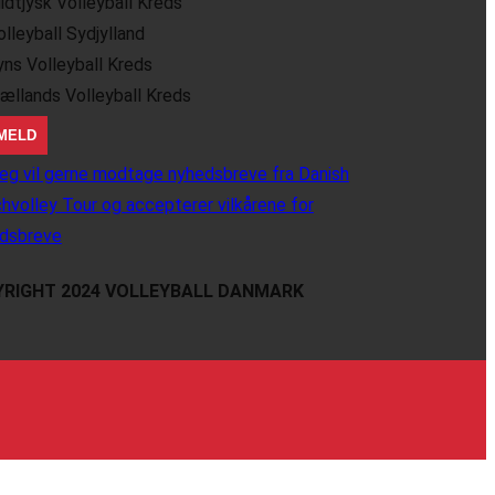
idtjysk Volleyball Kreds
olleyball Sydjylland
yns Volleyball Kreds
jællands Volleyball Kreds
eg vil gerne modtage nyhedsbreve fra Danish
hvolley Tour og accepterer vilkårene for
dsbreve
RIGHT 2024 VOLLEYBALL DANMARK