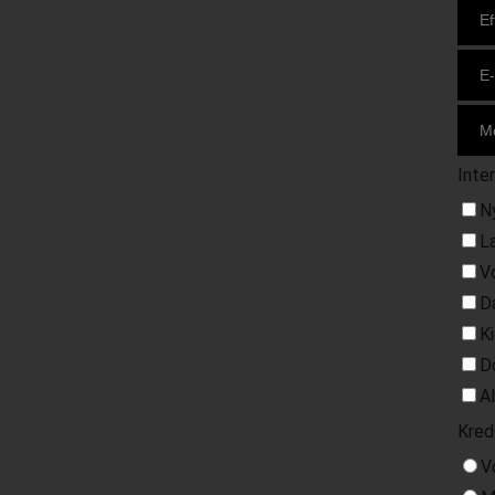
Inte
N
L
V
D
K
D
A
Kred
V