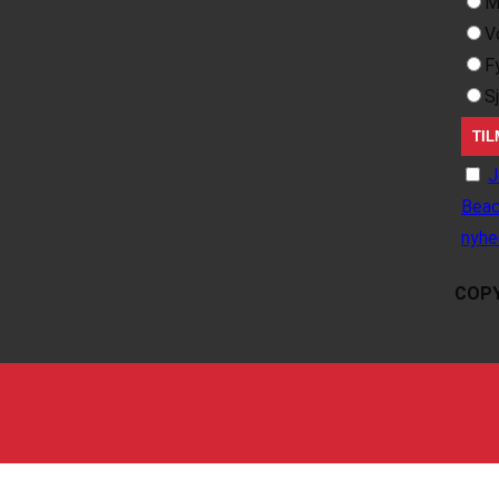
M
V
F
S
J
Beac
nyhe
COPY