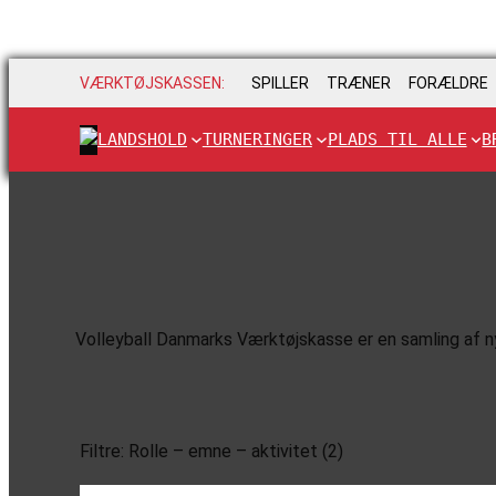
VÆRKTØJSKASSEN:
SPILLER
TRÆNER
FORÆLDRE
LANDSHOLD
TURNERINGER
PLADS TIL ALLE
B
Volleyball Danmarks Værktøjskasse er en samling af nytt
Filtre: Rolle – emne – aktivitet (2)