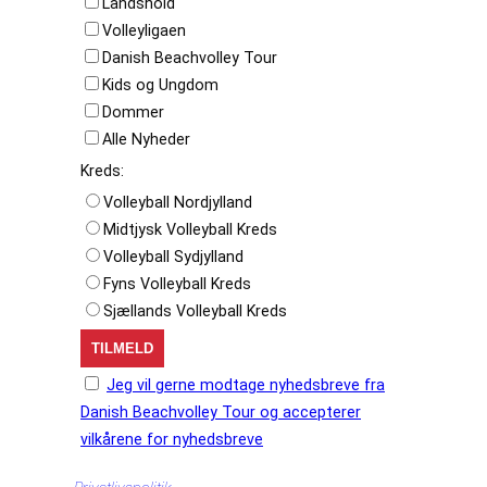
Landshold
Volleyligaen
Danish Beachvolley Tour
Kids og Ungdom
Dommer
Alle Nyheder
Kreds:
Volleyball Nordjylland
Midtjysk Volleyball Kreds
Volleyball Sydjylland
Fyns Volleyball Kreds
Sjællands Volleyball Kreds
Jeg vil gerne modtage nyhedsbreve fra
Danish Beachvolley Tour og accepterer
vilkårene for nyhedsbreve