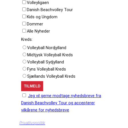
Volleyligaen
Danish Beachvolley Tour
Kids og Ungdom
Dommer
Alle Nyheder
Kreds:
Volleyball Nordjylland
Midtjysk Volleyball Kreds
Volleyball Sydjylland
Fyns Volleyball Kreds
Sjællands Volleyball Kreds
Jeg vil gerne modtage nyhedsbreve fra
Danish Beachvolley Tour og accepterer
vilkårene for nyhedsbreve
Privatlivspolitik