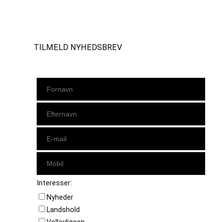
Instagram
https://www.facebook.com/danishbeachvolleytour
LinkedIn
TILMELD NYHEDSBREV
Interesser:
Nyheder
Landshold
Volleyligaen