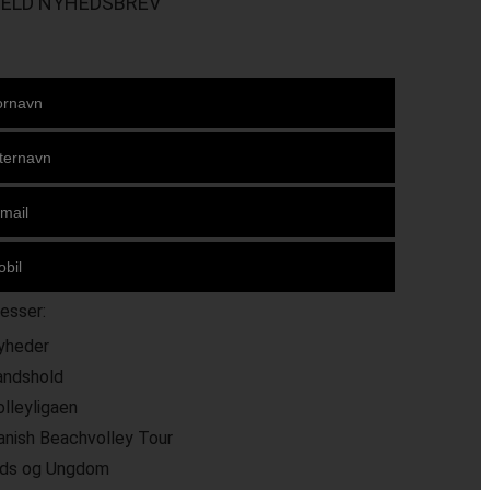
MELD NYHEDSBREV
resser:
yheder
andshold
olleyligaen
anish Beachvolley Tour
ids og Ungdom