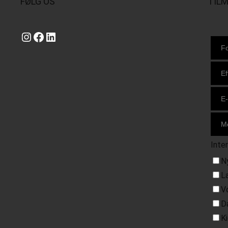
FØLG OS
TIL
Instagram
https://www.facebook.com/danishbeachvolleytour
LinkedIn
Inte
N
L
V
D
K