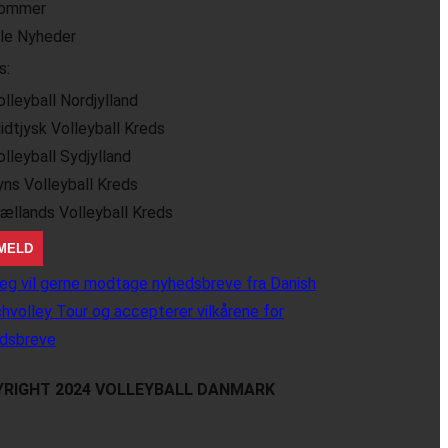
ommer
lle Nyheder
s:
olleyball Nordjylland
idtjysk Volleyball Kreds
olleyball Sydjylland
yns Volleyball Kreds
jællands Volleyball Kreds
eg vil gerne modtage nyhedsbreve fra Danish
hvolley Tour og accepterer vilkårene for
dsbreve
RIGHT 2024 VOLLEYBALL DANMARK