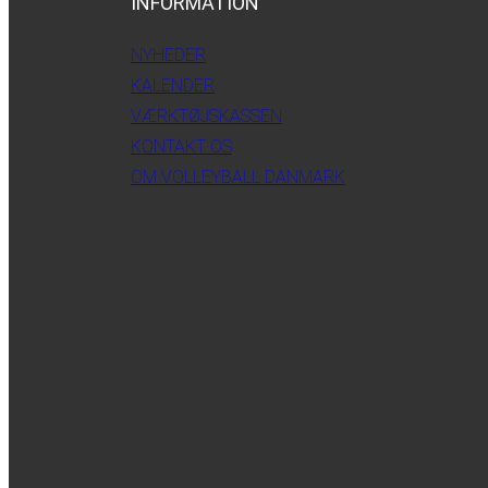
INFORMATION
NYHEDER
KALENDER
VÆRKTØJSKASSEN
KONTAKT OS
OM VOLLEYBALL DANMARK