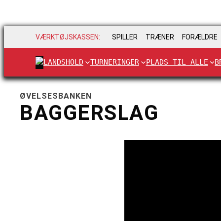
VÆRKTØJSKASSEN:
SPILLER
TRÆNER
FORÆLDRE
LANDSHOLD
TURNERINGER
PLADS TIL ALLE
B
ØVELSESBANKEN
BAGGERSLAG