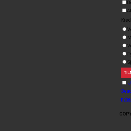
D
A
Kred
V
M
V
F
S
J
Beac
nyhe
COPY