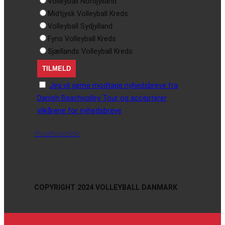
Volleyball Nordjylland
Midtjysk Volleyball Kreds
Volleyball Sydjylland
Fyns Volleyball Kreds
Sjællands Volleyball Kreds
Jeg vil gerne modtage nyhedsbreve fra
Danish Beachvolley Tour og accepterer
vilkårene for nyhedsbreve
Privatlivspolitik
COPYRIGHT 2024 VOLLEYBALL DANMARK