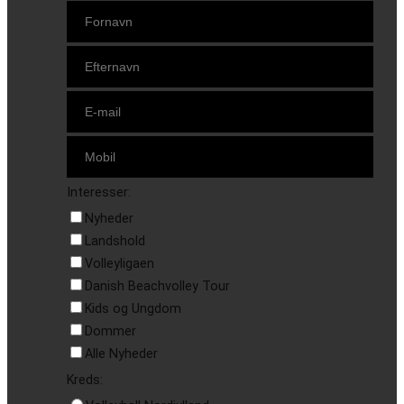
Interesser:
Nyheder
Landshold
Volleyligaen
Danish Beachvolley Tour
Kids og Ungdom
Dommer
Alle Nyheder
Kreds: