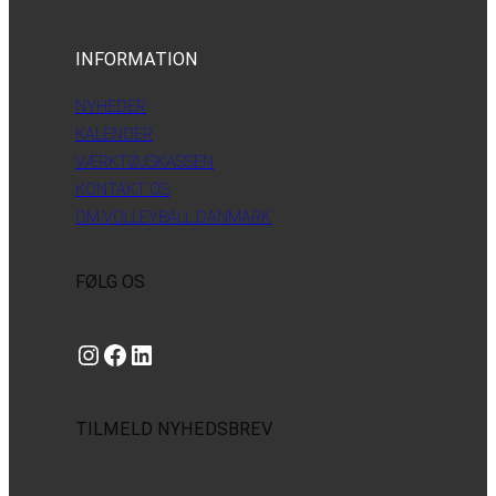
INFORMATION
NYHEDER
KALENDER
VÆRKTØJSKASSEN
KONTAKT OS
OM VOLLEYBALL DANMARK
FØLG OS
Instagram
https://www.facebook.com/danishbeachvolleytour
LinkedIn
TILMELD NYHEDSBREV